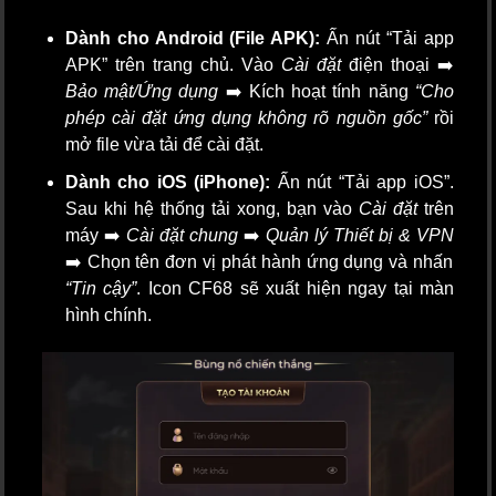
Dành cho Android (File APK):
Ấn nút “Tải app
APK” trên trang chủ. Vào
Cài đặt
điện thoại ➡️
Bảo mật/Ứng dụng
➡️ Kích hoạt tính năng
“Cho
phép cài đặt ứng dụng không rõ nguồn gốc”
rồi
mở file vừa tải để cài đặt.
Dành cho iOS (iPhone):
Ấn nút “Tải app iOS”.
Sau khi hệ thống tải xong, bạn vào
Cài đặt
trên
máy ➡️
Cài đặt chung
➡️
Quản lý Thiết bị & VPN
➡️ Chọn tên đơn vị phát hành ứng dụng và nhấn
“Tin cậy”
. Icon CF68 sẽ xuất hiện ngay tại màn
hình chính.