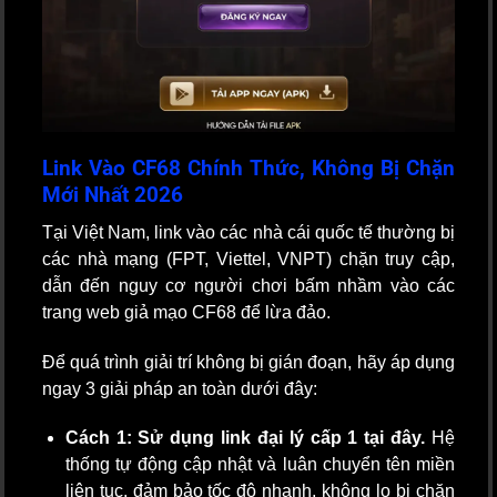
Link Vào CF68 Chính Thức, Không Bị Chặn
Mới Nhất 2026
Tại Việt Nam, link vào các nhà cái quốc tế thường bị
các nhà mạng (FPT, Viettel, VNPT) chặn truy cập,
dẫn đến nguy cơ người chơi bấm nhầm vào các
trang web giả mạo CF68 để lừa đảo.
Để quá trình giải trí không bị gián đoạn, hãy áp dụng
ngay 3 giải pháp an toàn dưới đây:
Cách 1: Sử dụng link đại lý cấp 1 tại đây.
Hệ
thống tự động cập nhật và luân chuyển tên miền
liên tục, đảm bảo tốc độ nhanh, không lo bị chặn