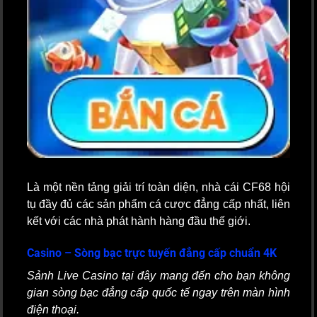
Là một nền tảng giải trí toàn diện, nhà cái CF68 hội
tụ đầy đủ các sản phẩm cá cược đẳng cấp nhất, liên
kết với các nhà phát hành hàng đầu thế giới.
Casino – Sòng bạc trực tuyến đẳng cấp chuẩn 4K
Sảnh Live Casino tại đây mang đến cho bạn không
gian sòng bạc đẳng cấp quốc tế ngay trên màn hình
điện thoại.