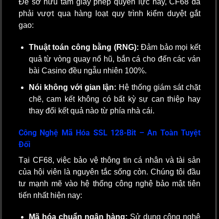
Để sở hữu tấm giấy phép quyền lực này, CF68 đã
phải vượt qua hàng loạt quy trình kiểm duyệt gắt
gao:
Thuật toán công bằng (RNG):
Đảm bảo mọi kết
quả từ vòng quay nổ hũ, bắn cá cho đến các ván
bài Casino đều ngẫu nhiên 100%.
Nói không với gian lận:
Hệ thống giám sát chặt
chẽ, cam kết không có bất kỳ sự can thiệp hay
thay đổi kết quả nào từ phía nhà cái.
Công Nghệ Mã Hóa SSL 128-Bit – An Toàn Tuyệt
Đối
Tại CF68, việc bảo vệ thông tin cá nhân và tài sản
của hội viên là nguyên tắc sống còn. Chúng tôi đầu
tư mạnh mẽ vào hệ thống công nghệ bảo mật tiên
tiến nhất hiện nay:
Mã hóa chuẩn ngân hàng:
Sử dụng công nghệ