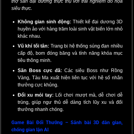
thợ săn đại dương thực thụ với trải nghiệm đồ họa
siêu thực.
Không gian sinh động:
Thiết kế đại dương 3D
huyền ảo với hàng trăm loài sinh vật biển lớn nhỏ
khác nhau.
Vũ khí tối tân:
Trang bị hệ thống súng đạn nhiều
cấp độ, bom đóng băng và tính năng khóa mục
tiêu thông minh.
Săn Boss cực đã:
Các siêu Boss như Rồng
Vàng, Tàu Ma xuất hiện liên tục với hệ số nhân
thưởng cực khủng.
Đổi xu mỏi tay:
Lối chơi mượt mà, dễ chơi dễ
trúng, giúp ngư thủ dễ dàng tích lũy xu và đổi
thưởng nhanh chóng.
Game Bài Đổi Thưởng – Sảnh bài 3D dân gian,
chống gian lận AI